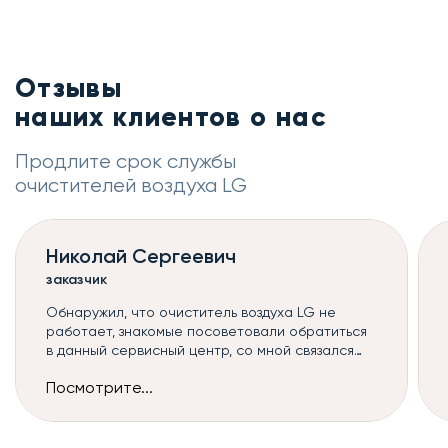
Отзывы
наших клиентов о нас
Продлите срок службы
очистителей воздуха LG
Николай Сергеевич
заказчик
Обнаружил, что очиститель воздуха LG не
работает, знакомые посоветовали обратиться
в данный сервисный центр, со мной связался
оператор и назначил мастера, к сожалению,
Посмотрите...
такой ремонт очистителей воздуха можно
сделать только в сервисе, но починили всё
быстро и без дополнительных наценок