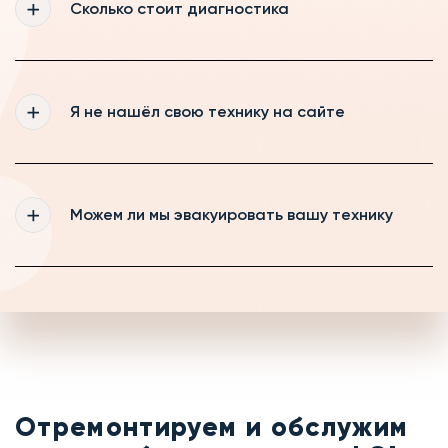
Сколько стоит диагностика
клиентам и пенсионерам
Если вы ремонтируете технику у нас, то
диагностика для Вас будет бесплатной,
Я не нашёл свою технику на сайте
если же вы будете забирать технику, то
диагностика будет стоить от 490 рублей
Мы регулярно обновляем информацию на
нашем сайте, если же Вам всё-таки не
Можем ли мы эвакуировать вашу технику
удалось найти свою технику, то оставьте
заявку на обратный звонок и наш менеджер
с радостью Вас проконсультирует
Если на выезде мастер не сможет
устранить неисправность на месте, то мы
можем забрать вашу технику в сервис и
отремонтировать её тут
Отремонтируем и обслужим